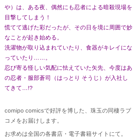
や）は、ある夜、偶然にも忍者による暗殺現場を
目撃してしまう！
慌てて逃げた彩だったが、その日を境に周囲で妙
なことが起き始める。
洗濯物が取り込まれていたり、食器がキレイにな
っていたり……。
忍び寄る怪しい気配に怯えていた矢先、今度はあ
の忍者・服部蒼司（はっとり そうじ）が入社し
てきて…!?
comipo comicsで好評を博した、珠玉の同棲ラブ
コメ
をお届けします
。
お求めは全国の各書店・電子書籍サイトにて。