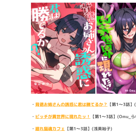
・
背徳お姉さんの誘惑に君は勝てるか？
【第1～3話】
・
ビッチが異世界に現れたッ！
【第1～3話】(Omu_らい
・
廻れ猫魂カフェ
【第1～3話】(浅美裕子)