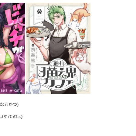
(なごかつ)
す/CAT.s)