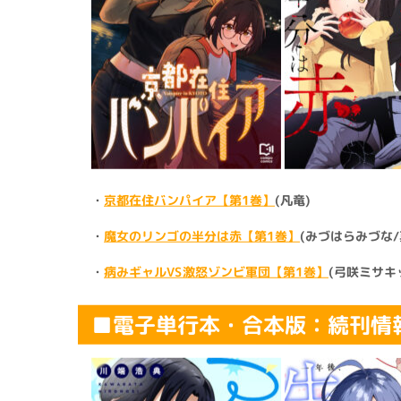
・
京都在住バンパイア【第1巻】
(凡竜)
・
魔女のリンゴの半分は赤【第1巻】
(みづはらみづな/
・
病みギャルVS激怒ゾンビ軍団【第1巻】
(弓咲ミサキ
■電子単行本・合本版：続刊情