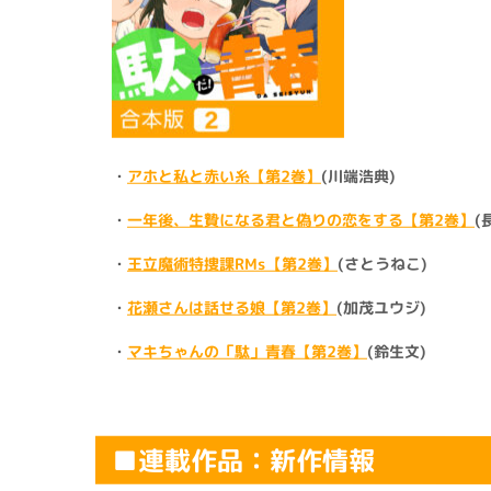
・
アホと私と赤い糸【第2巻】
(川端浩典)
・
一年後、生贄になる君と偽りの恋をする【第2巻】
(
・
王立魔術特捜課RMs【第2巻】
(さとうねこ)
・
花瀬さんは話せる娘【第2巻】
(加茂ユウジ)
・
マキちゃんの「駄」青春【第2巻】
(鈴生文)
■連載作品：新作情報