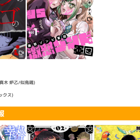
真木 炉乙/似鳥鶏)
ックス)
報