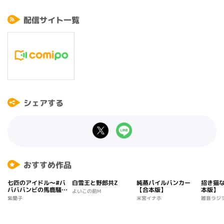
配信サイト一覧
シェアする
おすすめ作品
七匹のアイドル～#バ
白雪王と野郎共Z
純蒸パイルバンカー
招き猫
バババンビの馬鹿騒ぎ
【合本版】
本版】
よいこの前M
～【合本版】
紫蘭子
米宮イナホ
雑音ラジ