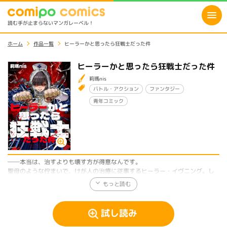
読む手が止まらないマンガレーベル！
ホーム
作品一覧
ヒーラーかと思ったら狂戦士だった件
ヒーラーかと思ったら狂戦士だった件
莉瑪nis
バトル・アクション
ファンタジー
青年コミック
──本当は、治すよりも壊す方が得意なんです。
聖母のような佇まいで、けが人の治療に従事するヒーラー・イヴニング。し
かし、邪悪な騎士団員たちが村人を虐げる姿を目にした途端、彼女の態度は
一変。猟奇的な笑顔を浮かべながら、ナックルダスターで悪を粉砕する狂戦
士と化す！
※こちらは読切作品です。
試し読み