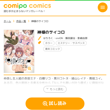
読む手が止まらないマンガレーベル！
ホーム
作品一覧
神様のサイコロ
神様のサイコロ
はちろく・viviON・飯田譲治・影崎由那
ホラー
ミステリー・サスペンス
青年コミック
仲良し五人組の赤坂ミナ・白樺リコ・黒川コトネ・緑山レイナ・青砥ユイ。
ある日、色川美咲と名乗る女性から『なんでも願いが叶う儀式』に興味がな
いかと持ちかけられる。
軽い気持ちで乗った五人は、物々しい祭壇や魔法陣を前に期待を募らせる
も……結果は何も起こらず。
試し読み
「春休みの思い出づくりって考えたら悪くないじゃん？」と笑い合うミナた
ちだったが――？