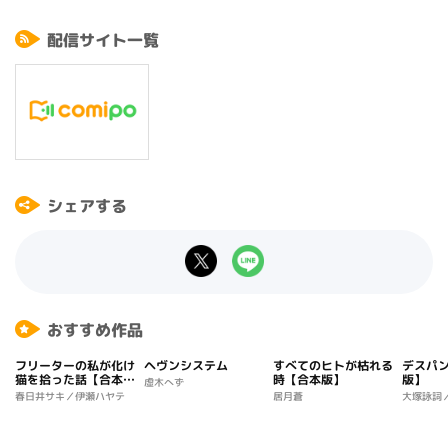
飯田譲治原作「神様のサイコロ」を迫力ある筆致でコミカライズ。
配信サイト一覧
怒濤の展開を見せるノンストップホラーミステリー！
シェアする
おすすめ作品
フリーターの私が化け
ヘヴンシステム
すべてのヒトが枯れる
デスパ
猫を拾った話【合本
時【合本版】
版】
虚木へず
版】
春日井サキ／伊瀬ハヤテ
居月蒼
大塚詠詞