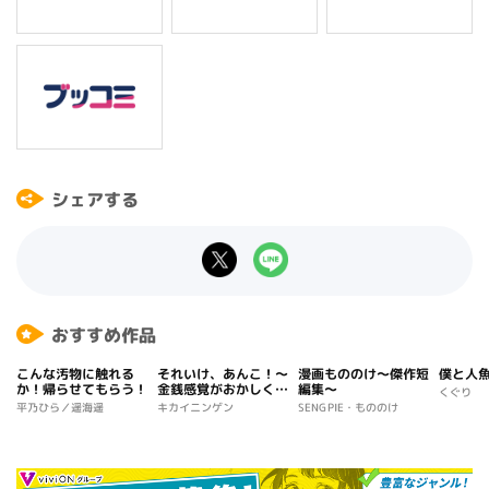
シェアする
おすすめ作品
こんな汚物に触れる
それいけ、あんこ！～
漫画もののけ～傑作短
僕と人
か！帰らせてもらう！
金銭感覚がおかしくな
編集～
くぐり
った女子の実態～
平乃ひら／遥海遥
キカイニンゲン
SENGPIE・もののけ