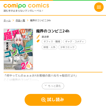
読む手が止まらないマンガレーベル！
ホーム
作品一覧
魔界のコンビニ24h
魔界のコンビニ24h
直送便
オフィス・職場
ギャグ・コメディ
妖怪・人外
少年コミック
「何やってんのぉぉぉお!!お客様の首ハねちゃ駄目だよ!!」
ここは魔界のコンビニ――。
魔族がお客様として来るこの店でもクレームは日常茶飯事。
その巨体とは裏腹に優しく真面目な店員のジェイ田は、そんな言いがかりに
も耳を傾けていたのだが…。
次の瞬間目に入ったのは、真っ二つになったクレーマー!!?
試し読み
「ほかのお客様に迷惑になるので」
同僚の角ちゃんは可愛らしく仕事もできるが、接客態度が玉にキズ。