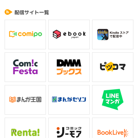
問答無用で頭を鉈でぶった斬り、回復魔法でジェイ田が元に戻す毎日で―
―!?
配信サイト一覧
暴言・タメ口・セクハラ、そして理不尽の嵐…。
ここ魔界でも接客業の苦労は同じ。
でも我慢しないのが魔界流(!?)。斬って燃やしてぶっ〇す！
今日はどんなトラブルが待っている!?
個性豊かな店員たちによる魔界コンビニコメディ、今日も24時間営業中―
―！