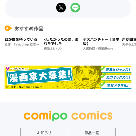
おすすめ作品
狐が僕を待っている
×したかったのは、あ
デスパンチャー【合本
声が聞
なたでした
版】
原作：Talesshop 監修：C
天ぷら土
樋田よしなり
大塚詠詞／骨董屋佐竹
OSEN 構成：鵜森はだし
絵コンテ：かみま 絵コン
テ：Noumin6 絵コンテ：
デジタル職人STUDIO 原
画：DADADA 原画：vertw
o 原画：GATOON 原画：
れつな
お知らせ
作品一覧