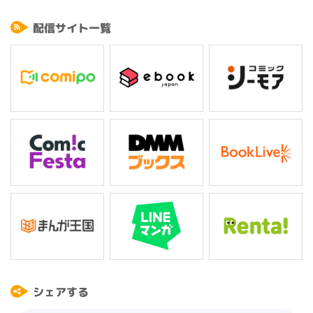
そして事件の捜査が始まったとき、光は恐ろしい事実に気付いてしまう。
猟奇的な連続殺人事件を巡り、犯人と警察、そして光…三者の思惑は複雑に
配信サイト一覧
交差していく――。
シェアする