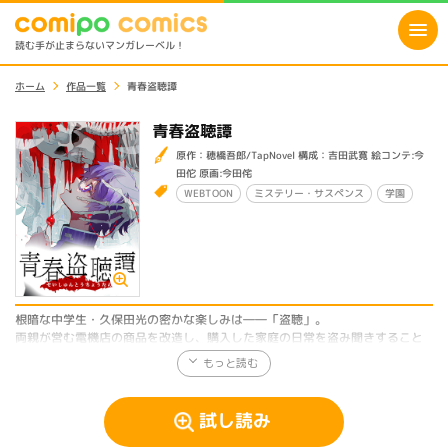
読む手が止まらないマンガレーベル！
ホーム
作品一覧
青春盗聴譚
青春盗聴譚
原作：穂橋吾郎/TapNovel 構成：吉田武寛 絵コンテ:今
田佗 原画:今田侘
WEBTOON
ミステリー・サスペンス
学園
根暗な中学生・久保田光の密かな楽しみは――「盗聴」。
両親が営む電機店の商品を改造し、購入した家庭の日常を盗み聞きすること
で日々の鬱憤を晴らしていた。
教室に設置した盗聴器で、自分を嘲るクラスメイト達をも見下しながら…。
ある夜、光が近所の家を盗聴していると尋常ではない物音と「助けて」とい
う声を耳にする。
試し読み
恐怖に駆られつつ家の中を覗き込むと、殺人鬼の手によって今まさに一人の
女性が凄惨な死を遂げようとしていた。