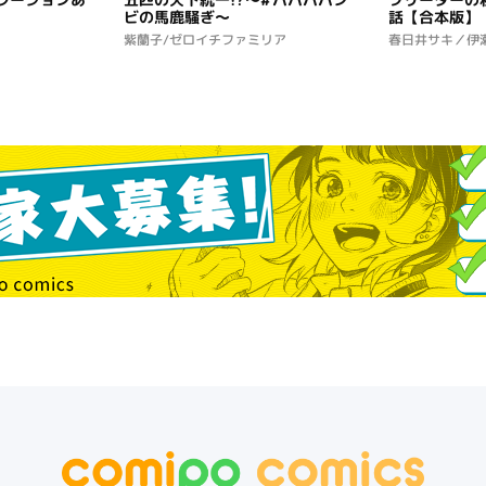
ビの馬鹿騒ぎ～
話【合本版】
紫蘭子/ゼロイチファミリア
春日井サキ／伊