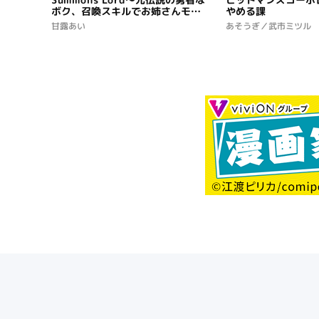
ボク、召喚スキルでお姉さんモン
やめる課
スターたちとハーレムを築いちゃ
甘露あい
あそうぎ／武市ミツル
います!?～