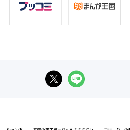
レーションあ
五匹の天下統一!?～#ババババン
フリーターの