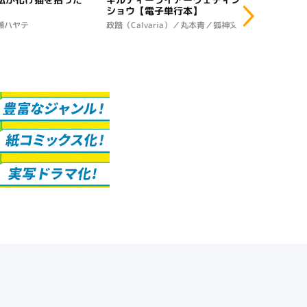
ショウ【電子単行本】
ショウ
瀬ハヤテ
政踏（Calvaria）／丸本青／狐神文夜
政踏（C