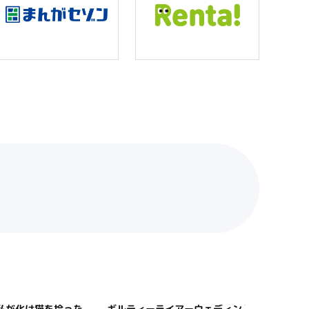
私が化け猫を拾った
ギルティーライアーウェディング
ギルテ