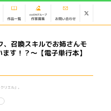
viviONグループ
お問い合わせ
作品一覧
作家募集
なボク、召喚スキルでお姉さんモ
います！？～【電子単行本】
＝クリエル』。
出会う。一度は難を逃れたセラだったが、彼女が再度ピンチ