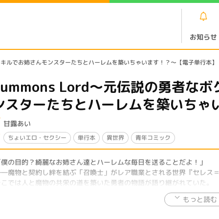
お知らせ
、召喚スキルでお姉さんモンスターたちとハーレムを築いちゃいます！？～【電子単行本】
Summons Lord～元伝説の勇者
ンスターたちとハーレムを築いちゃ
甘露あい
ちょいエロ・セクシー
単行本
異世界
青年コミック
「僕の目的？綺麗なお姉さん達とハーレムな毎日を送ることだよ！」
――魔物と契約し絆を結ぶ「召喚士」がレア職業とされる世界『セレス
そこでは人と魔物の共栄の道を築いた勇者の物語が語り継がれていた。
そんな中、悪漢に追われていた下級精霊・セラは少年召喚士・マルコと
に陥った時、マルコはその真の力を顕現させる。
実は彼こそ、世界を救った伝説の勇者だった…！