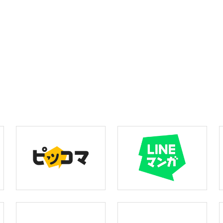
女神に与えられたスキルを駆使し、マルコはお姉さんモンスターを救う
異世界転生×ショタ×お姉さん…要素メガ盛りの王道ファンタジー、ここ