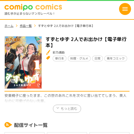
読む手が止まらないマンガレーベル！
ホーム
作品一覧
すずとゆず 2人でお出かけ【電子単行本】
すずとゆず 2人でお出かけ【電子単行
本】
彩乃浦助
単行本
料理・グルメ
日常
青年コミック
安楽椅子に座ったまま、この世のあれこれを次々に言い当ててしまう、美人
なのに可愛げのない先輩。
この人をもっと外に連れ出したい！
女子大生の柚木さん（ユズ）が、お世話になった教授に頼まれて出向いた先
にいたのは天才肌の大学院生スズでした。
自宅のアパートに引きこもったまま、世界経済の先行きからラーメンの名店
配信サイト一覧
の味付けの変化まで、なんでも洞察してしまうスズさん。
お人好しだけど天邪鬼なユズが、そんなスズを連れ出して愛車に乗せて日本